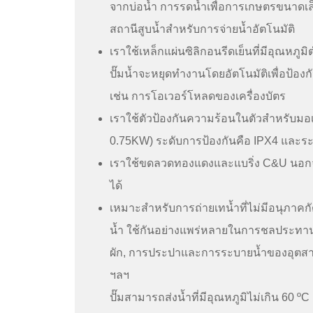
จากบ่อน้ำ การรดน้ำเพื่อการเกษตรขนาดเล
สถานีสูบน้ำสำหรับการจ่ายน้ำอัตโนมัติ
เราใช้เหล็กแผ่นซิลิกอนรีดเย็นที่มีอุณหภ
ปั๊มน้ำจะหยุดทำงานโดยอัตโนมัติเพื่อป้องก
เช่น การโอเวอร์โหลดของเครื่องบัตร
เราใช้ตัวป้องกันความร้อนในตัวสำหรับมอเ
0.75KW) ระดับการป้องกันคือ IPX4 และร
เราใช้ขดลวดทองแดงและแบริ่ง C&U นอกจา
ได้
เหมาะสำหรับการถ่ายเทน้ำที่ไม่มีอนุภาคกั
น้ำ ใช้กันอย่างแพร่หลายในการชลประทา
ผัก, การประปาและการระบายน้ำของอุตสาหก
ฯลฯ
ปั๊มสามารถส่งน้ำที่มีอุณหภูมิไม่เกิน 60 º