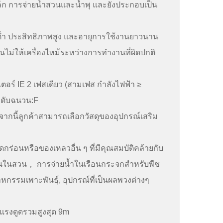
็ก การจ่ายน้ำสวนและน้ำพุ และยังประกอบเป็น
ูมิต่ำ ประสิทธิภาพสูง และอายุการใช้งานยาวนาน
ันไม่ให้เครื่องไหม้ระหว่างการทำงานที่ผิดปกติ
ตอร์ IE 2 เฟสเดียว (สามเฟส กำลังไฟฟ้า ≥
ะดับฉนวน:F
กนี้ลูกค้าสามารถเลือกวัสดุของอุปกรณ์เสริม
ดกร่อนหรือของเหลวอื่น ๆ ที่มีคุณสมบัติคล้ายกับ
นในสวน， การจ่ายน้ำในเรือนกระจกสำหรับพืช
รรมเพาะพันธุ์, อุปกรณ์ที่เป็นผลพวงต่างๆ
C แรงดูดรวมสูงสุด 9m