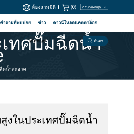
ห้องสามมิติ
(
0
)
ภาษาอังกฤษ
คำถามที่พบบ่อย
ข่าว
ดาวน์โหลดแคตตาล็อก
เทศปั๊มฉีดน้ำ
ผลิตภัณฑ์
ค้นหา
e
มฉีดน้ำสะอาด
สูงในประเทศปั๊มฉีดน้ำ