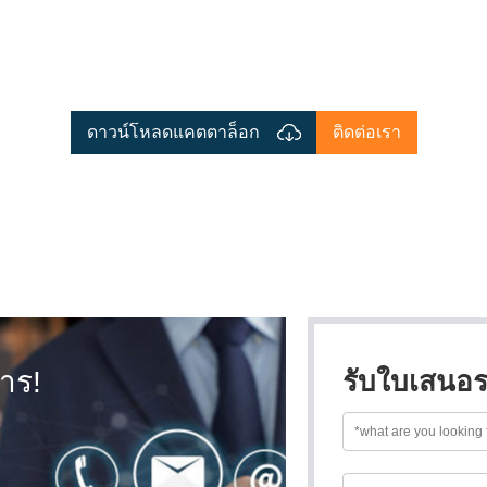
ดาวน์โหลดแคตตาล็อก
ติดต่อเรา
าร!
รับใบเสนอร