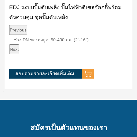
ปั๊มดับเพลิง ปั๊มไฟฟ้าดีเซลจ๊อกกี้พร้อม
ชุดปั๊มดับ
ม ชุดปั๊มดับเพลิง
ควบคุม
หัว/ความดัน: 6-300m
ช่วงกำลัง: 0.
หัว/ควา
Previous
 50-400 มม. (2"-16")
 4-325 Kw
ช่วง DN ของท่อระบาย: 32-35
ช่วง DN ของท่อดูด: 
Next
มรายละเอียดเพิ่มเติม
สอบถามรา
สร้างปั๊มที่เรียบง่าย ติดตั้งง่าย และบำรุงรักษาสะดวก
สื่อที่ใช้เป็
ช้ขดลวดทองแดง 100% เพื่อให้มั่นใจถึงอายุการใช้งานของ
ทางกายภาพแล
อร์ สำหรับการใช้งานที่กว้างขวาง ซึ่งสามารถนำมาใช้กัน
งแพร่หลายในชีวิต อุตสาหกรรม การเกษตร และด้านอื่นๆ
สมัครเป็นตัวแทนของเรา